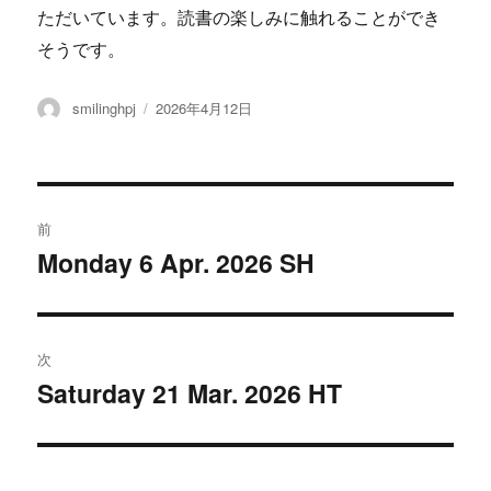
ただいています。読書の楽しみに触れることができ
そうです。
投
投
smilinghpj
2026年4月12日
稿
稿
者
日:
投
前
稿
Monday 6 Apr. 2026 SH
過
去
ナ
の
ビ
投
次
稿:
ゲ
Saturday 21 Mar. 2026 HT
次
の
ー
投
シ
稿: