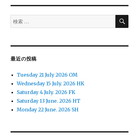
ョ
検
検
索
ン
索
対
象:
最近の投稿
Tuesday 21 July 2026 OM
Wednesday 15 July. 2026 HK
Saturday 4 July. 2026 FK
Saturday 13 June. 2026 HT
Monday 22 June. 2026 SH