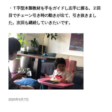
・Ｔ字型木製教材を手をガイドし左手に握る。２回
目でチェーン引き時の動きが出て、引き抜きまし
た。次回も継続していきたいです。
投
2020年3月7日
稿
日: