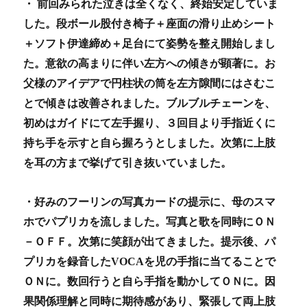
・ 前回みられた泣きは全くなく、終始安定していま
した
。
段ボール股付き椅子＋座面の滑り止めシート
＋ソフト伊達締め＋足台にて姿勢を整え開始しまし
た。意欲の高まりに伴い左方への傾きが顕著に。お
父様のアイデアで円柱状の筒を左方隙間にはさむこ
とで傾きは改善されました。
ブルブルチェーンを、
初めはガイドにて左手握り、３回目より手指近くに
持ち手を示すと自ら握ろうとしました。次第に上肢
を耳の方まで挙げて引き抜いていました。
・好みのフーリンの写真カードの提示に、母のスマ
ホでパプリカを流しました。写真と歌を同時にＯＮ
－ＯＦＦ。次第に笑顔が出てきました。
提示後、パ
プリカを録音した
VOCA
を児の手指に当てることで
ＯＮに。数回行うと自ら手指を動かしてＯＮに。因
果関係理解
と同時に期待感があり、緊張して両上肢