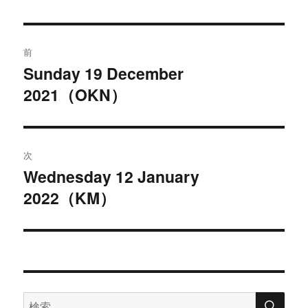
者
日:
投
前
稿
Sunday 19 December
過
2021（OKN）
去
ナ
の
ビ
投
稿:
ゲ
次
Wednesday 12 January
次
ー
2022（KM）
の
シ
投
稿:
ョ
ン
検
検
索