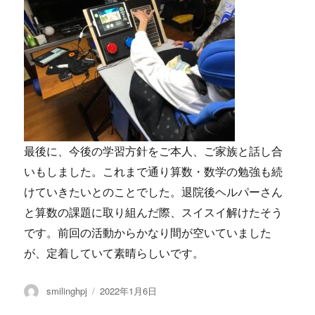
最後に、今後の学習方針をご本人、ご家族と話し合
いもしました。これまで通り算数・数学の勉強も続
けていきたいとのことでした。退院後ヘルパーさん
と算数の課題に取り組んだ際、スイスイ解けたそう
です。前回の活動からかなり間が空いていました
が、定着していて素晴らしいです。
投
投
smilinghpj
2022年1月6日
稿
稿