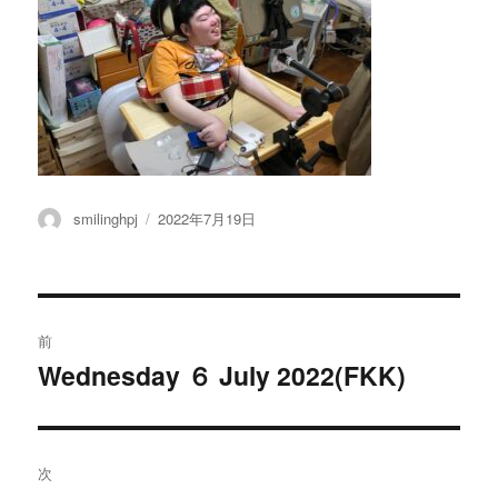
投
投
smilinghpj
2022年7月19日
稿
稿
者
日:
投
前
稿
Wednesday ６ July 2022(FKK)
過
去
ナ
の
ビ
投
次