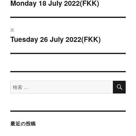
稿
Monday 18 July 2022(FKK)
過
去
ナ
の
ビ
投
次
稿:
ゲ
Tuesday 26 July 2022(FKK)
次
の
ー
投
シ
稿:
ョ
検
検
索
ン
索
対
象:
最近の投稿