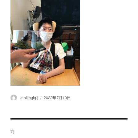
投
投
smilinghpj
2022年7月19日
稿
稿
者
日:
投
前