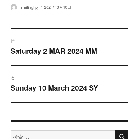
投
投
smilinghpj
2024年3月10日
稿
稿
者
日:
投
前
稿
Saturday 2 MAR 2024 MM
過
去
ナ
の
ビ
投
次
稿:
ゲ
Sunday 10 March 2024 SY
次
の
ー
投
シ
稿:
ョ
検
検
索