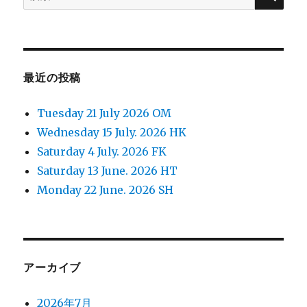
ン
索
対
象:
最近の投稿
Tuesday 21 July 2026 OM
Wednesday 15 July. 2026 HK
Saturday 4 July. 2026 FK
Saturday 13 June. 2026 HT
Monday 22 June. 2026 SH
アーカイブ
2026年7月