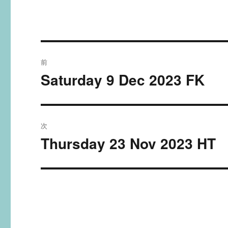
投
前
稿
Saturday 9 Dec 2023 FK
過
去
ナ
の
ビ
投
次
稿:
ゲ
Thursday 23 Nov 2023 HT
次
の
ー
投
シ
稿:
ョ
ン