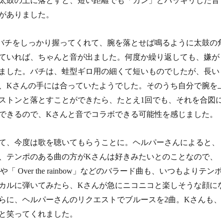
太鼓の上に落とすと、短い距離でも「カン」とハッキリした音
がありました。
チをしっかり握ってくれて、腕を落とせば鳴るように太鼓の
ていれば、ちゃんと音が出ました。何度か繰り返しても、嫌が
ました。バチは、蛙型ギロ用の細くて短いものでしたが、長い
、Kさんの手には合っていたようでした。そのうち自分で腕を
ストンと落とすことができたら、たとえ1回でも、それを合図
できるので、Kさんと音でコラボできる可能性を感じました。
て、今度は歌を聴いてもらうことに。ヘルパーさんによると、
、テンポのある曲の方がKさんは好きみたいとのことなので、
der」や「 Over the rainbow」などのバラード曲も、いつもよりテン
カルに弾いてみたら、Kさんが急にニコニコと楽しそうな顔に
らに、ヘルパーさんのリクエストでブルースを2曲。Kさんも
と笑ってくれました。