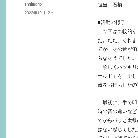
投
smilinghpj
担当：石橋
稿
投
2023年12月12日
者
稿
■活動の様子
日:
今回は比較的す
た。ただ、それま
てか、その音が消
らなそうでした。
珍しくハッキリ
ールド」を。少し
鼓をお持ちしたの
最初に、手で叩
時の音の違いなど
てからパッと太鼓
はない感じでした