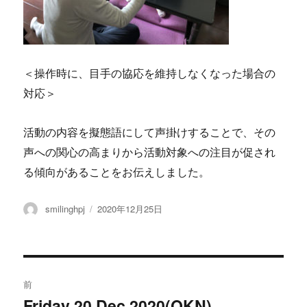
＜操作時に、目手の協応を維持しなくなった場合の
対応＞
活動の内容を擬態語にして声掛けすることで、その
声への関心の高まりから活動対象への注目が促され
る傾向があることをお伝えしました。
投
投
smilinghpj
2020年12月25日
稿
稿
者
日:
投
前
稿
Friday 20 Dec 2020(OKN)
過