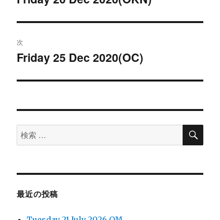
去
ナ
の
ビ
投
次
稿:
ゲ
Friday 25 Dec 2020(OC)
次
の
ー
投
シ
稿:
ョ
検
検
索
ン
索
対
象:
最近の投稿
Tuesday 21 July 2026 OM