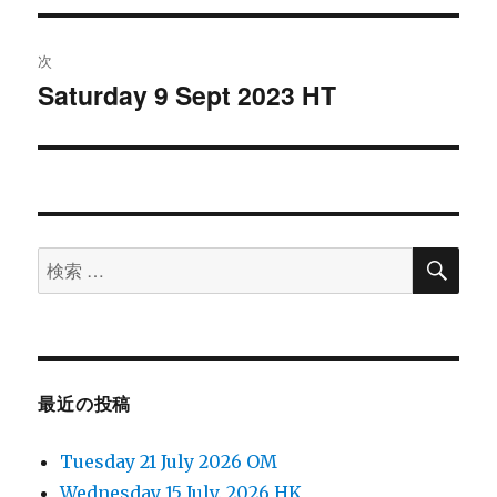
ナ
の
ビ
投
次
稿:
ゲ
Saturday 9 Sept 2023 HT
次
の
ー
投
シ
稿:
ョ
検
検
索
ン
索
対
象:
最近の投稿
Tuesday 21 July 2026 OM
Wednesday 15 July. 2026 HK