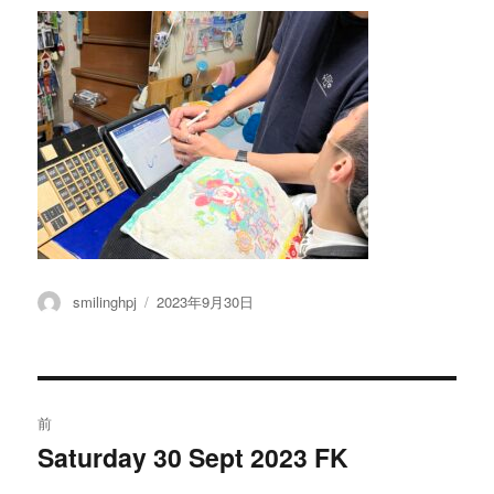
投
投
smilinghpj
2023年9月30日
稿
稿
者
日:
投
前
稿
Saturday 30 Sept 2023 FK
過
去