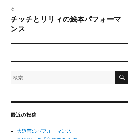
ビ
投
次
稿:
ゲ
チッチとリリィの絵本パフォーマ
次
ンス
の
ー
投
シ
稿:
ョ
ン
検
検
索
索
対
象:
最近の投稿
大道芸のパフォーマンス