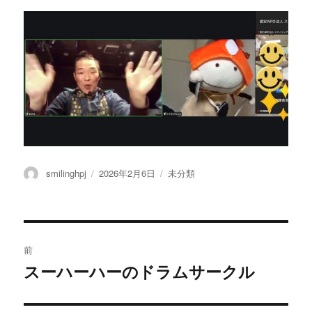
投
smilinghpj
投
2026年2月6日
カ
未分類
稿
稿
テ
者
日:
ゴ
リ
ー
投
前
稿
スーハーハーのドラムサークル
過
去
ナ
の