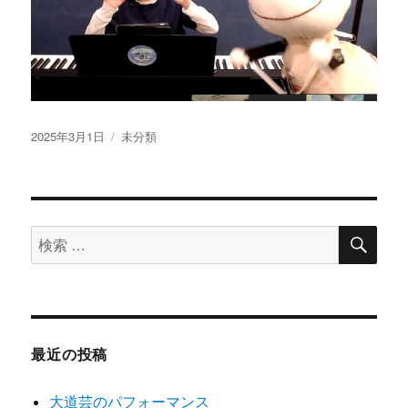
投
2025年3月1日
カ
未分類
稿
テ
日:
ゴ
リ
ー
検
検
索
索
対
象:
最近の投稿
大道芸のパフォーマンス