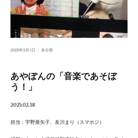
投
2025年3月1日
カ
未分類
稿
テ
日:
ゴ
リ
あやぽんの「音楽であそぼ
ー
う！」
2025.02.18
担当：宇野亜矢子、友川まり（スマホジ）