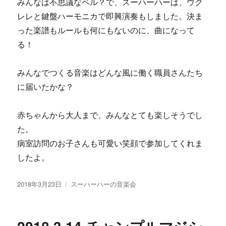
みんなは不思議なベル？で、スーハーハーは、ウク
レレと鍵盤ハーモニカで即興演奏もしました。決ま
った楽譜もルールも何にもないのに、曲になって
る！
みんなでつくる音楽はどんな風に働く職員さんたち
に届いたかな？
赤ちゃんから大人まで、みんなとても楽しそうでし
た。
病室訪問のお子さんも可愛い笑顔で参加してくれま
したよ。
投
2018年3月23日
カ
スーハーハーの音楽会
稿
テ
日:
ゴ
リ