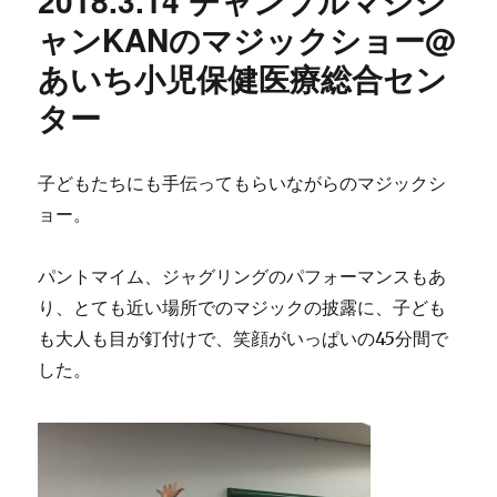
2018.3.14 チャンプルマジシ
ー
ャンKANのマジックショー@
あいち小児保健医療総合セン
ター
子どもたちにも手伝ってもらいながらのマジックシ
ョー。
パントマイム、ジャグリングのパフォーマンスもあ
り、とても近い場所でのマジックの披露に、子ども
も大人も目が釘付けで、笑顔がいっぱいの45分間で
した。