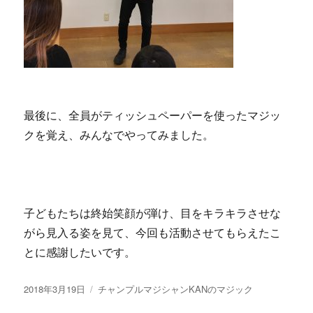
最後に、全員がティッシュペーパーを使ったマジッ
クを覚え、みんなでやってみました。
子どもたちは終始笑顔が弾け、目をキラキラさせな
がら見入る姿を見て、今回も活動させてもらえたこ
とに感謝したいです。
投
2018年3月19日
カ
チャンプルマジシャンKANのマジック
稿
テ