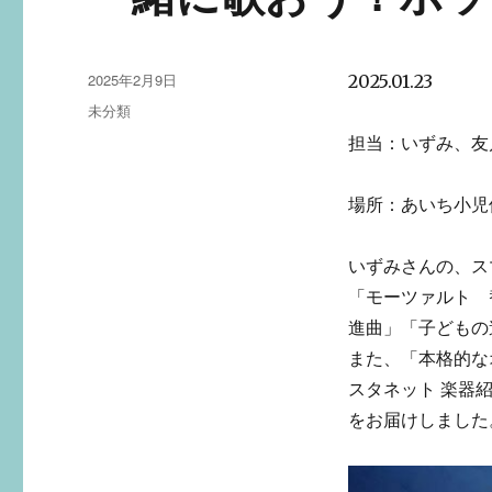
投
2025年2月9日
2025.01.23
稿
カ
未分類
日:
テ
担当：いずみ、友
ゴ
リ
ー
場所：あいち小児
いずみさんの、ス
「モーツァルト 
進曲」「子どもの
また、「本格的な
スタネット 楽器
をお届けしました