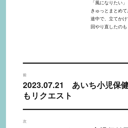
「風になりたい」
きゅっとまとめて
途中で、立てかけ
回やり直したのも
投
前
稿
2023.07.21 あいち小
過
去
ナ
もリクエスト
の
ビ
投
稿:
ゲ
次