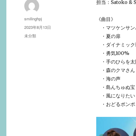
担当：Satoko & S
投
smilinghpj
《曲目》
稿
投
2023年8月13日
・マツケンサン
者
稿
カ
未分類
・夏の扉
日:
テ
・ダイナミック
ゴ
・勇気100%
リ
ー
・手のひらを太
・森のクマさん
・海の声
・島んちゅぬ宝
・風になりたい
・おどるポンポ