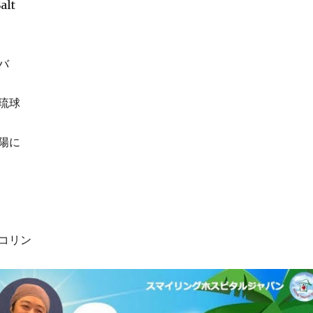
alt
バ
琉球
陽に
コリン