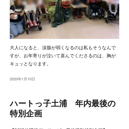
大人になると、涙腺が弱くなるのは私もそうなんで
すが、お年寄りが泣いて喜んでくださるのは、胸が
キュッとなります。
投
2020年1月10日
稿
日:
ハートっ子土浦 年内最後の
特別企画