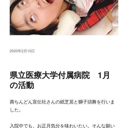
投
2020年2月10日
稿
日:
県立医療大学付属病院 1月
の活動
壽ちんどん宣伝社さんの紙芝居と獅子頭舞を行いま
した。
入院中でも、お正月気分を味わいたい。そんな願い