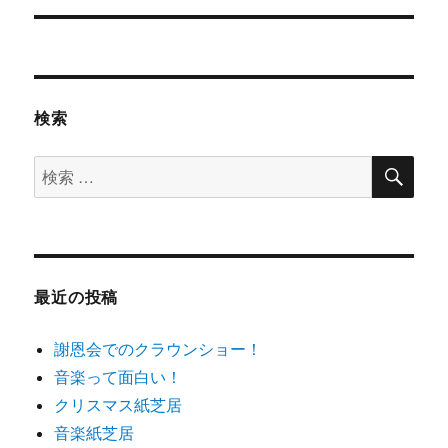
ー
投
シ
稿:
ョ
検索
ン
検
検
索
索
対
象:
最近の投稿
謝恩会でのクラウンショー！
音楽って面白い！
クリスマス紙芝居
音楽紙芝居