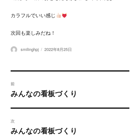
カラフルでいい感じ
次回も楽しみだね！
投
smilinghpj
投
2022年8月25日
稿
稿
者
日:
投
前
稿
みんなの看板づくり
過
去
ナ
の
ビ
投
次
稿:
ゲ
みんなの看板づくり
次
の