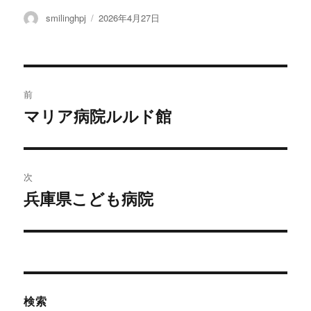
投
smilinghpj
投
2026年4月27日
稿
稿
者
日:
投
前
稿
マリア病院ルルド館
過
去
ナ
の
ビ
投
次
稿:
ゲ
兵庫県こども病院
次
の
ー
投
シ
稿:
ョ
検索