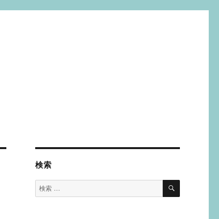
検索
検
検
索
索
対
象: