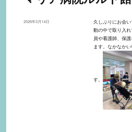
投
2026年3月14日
久しぶりにお会い
稿
動の中で取り入れ
日:
員や看護師、保護
ます。なかなかい
す。