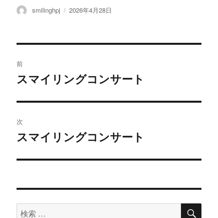
投
smilinghpj
投
2026年4月28日
稿
稿
者
日:
投
前
稿
スマイリングコンサート
過
去
ナ
の
ビ
投
次
稿:
ゲ
スマイリングコンサート
次
の
ー
投
シ
稿:
ョ
検
検
索