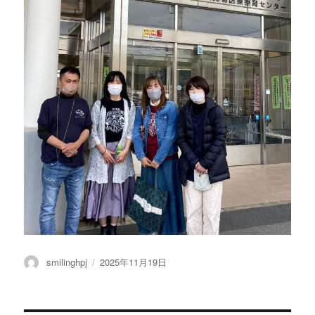
投
smilinghpj
投
2025年11月19日
稿
稿
者
日: