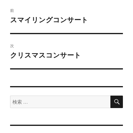
投
前
稿
スマイリングコンサート
過
去
ナ
の
ビ
投
次
稿:
ゲ
クリスマスコンサート
次
の
ー
投
シ
稿:
ョ
検
検
索
ン
索
対
象: