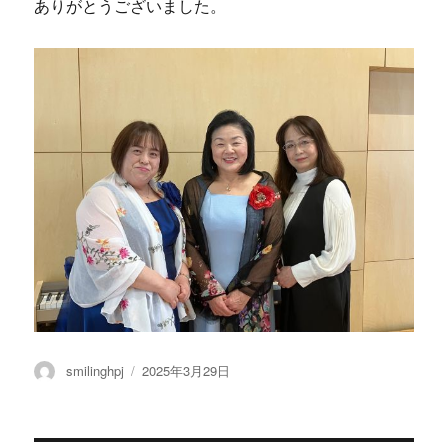
ありがとうございました。
投
smilinghpj
投
2025年3月29日
稿
稿
者
日: