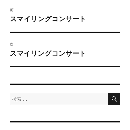
投
前
稿
スマイリングコンサート
過
去
ナ
の
ビ
投
次
稿:
ゲ
スマイリングコンサート
次
の
ー
投
シ
稿:
ョ
検
検
索
ン
索
対
象: