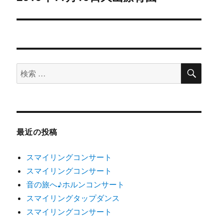
ー
の
シ
投
稿:
ョ
ン
検
検
索
索
対
象:
最近の投稿
スマイリングコンサート
スマイリングコンサート
音の旅へ♪ホルンコンサート
スマイリングタップダンス
スマイリングコンサート