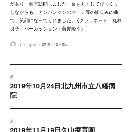
があり、個室訪問しました。目を丸くしてびっくり
しながらも、アンパンマンのマーチ等の馴染みの曲
で、笑顔になってくれました。 (クラリネット：丸林
良子 パーカッション：藤原隆幸)
投
smilinghpj
投
2019年12月8日
稿
稿
者
日:
投
前
稿
2019年10月24日北九州市立八幡病
過
院
去
ナ
の
ビ
投
稿:
ゲ
次
2019年11月19日久山療育園
次