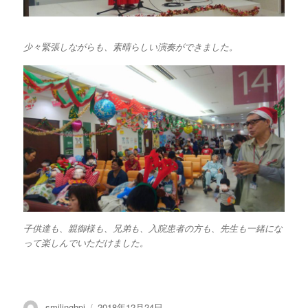
少々緊張しながらも、素晴らしい演奏ができました。
子供達も、親御様も、兄弟も、入院患者の方も、先生も一緒にな
って楽しんでいただけました。
投
smilinghpj
投
2018年12月24日