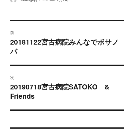
稿
稿
者
日:
投
前
稿
20181122宮古病院みんなでボサノ
過
バ
去
ナ
の
ビ
投
稿:
ゲ
次
20190718宮古病院SATOKO &
次
ー
Friends
の
シ
投
稿:
ョ
ン