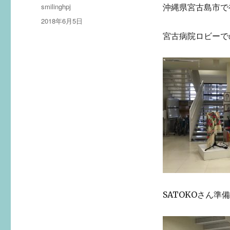
投
smilinghpj
沖縄県宮古島市で
稿
投
2018年6月5日
者
稿
宮古病院ロビーでの
日:
SATOKOさん準