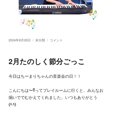
投
2024年8月26日
カ
未分類
ピ
コメント
稿
テ
ア
日:
ゴ
ノ
リ
コ
2月たのしく節分ごっこ
ー
ン
サ
ー
今日はちーまりちゃんの音楽会の日！！
ト
に
こんにちは〜!!ってプレイルームに行くと、みんなお
揃いででむかえてくれました。いつもありがとう
(^^)