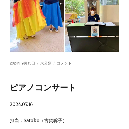
投
2024年9月13日
カ
未分類
Satoko
コメント
稿
テ
の
日:
ゴ
ピ
リ
ア
ピアノコンサート
ー
ノ
コ
ン
2024.07.16
サ
ー
ト
担当：Satoko（古賀聡子）
に