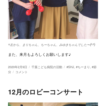
↑左から、まりちゃん、ちーちゃん、みゆきちゃんでした〜(^^)
また、来月もよろしくお願いします♪
投
2020年2月9日
カ
千葉こども病院の活動
タ
#SHJ
,
#ちーまり
,
#節
稿
分
2
コメント
テ
グ
日:
月
ゴ
た
リ
の
ー
12月のロビーコンサート
し
く
節