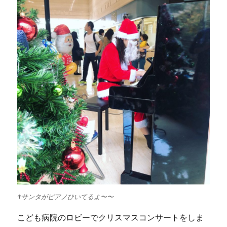
分
ご
っ
こ
に
↑サンタがピアノひいてるよ〜〜
こども病院のロビーでクリスマスコンサートをしま