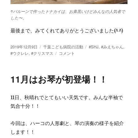
↑バルーンで作ったトナカイは、お鼻黒いけどみんなの人気者で
した〜。
最後まで、みてくれてありがとうございました(^^)
投
2019年12月9日
カ
千葉こども病院の活動
タ
#SHJ
,
#みえちゃん
,
稿
#ウクレレ
,
#クリスマス
テ
12
コメント
グ
日:
ゴ
月
リ
ク
ー
リ
11月はお琴が初登場！！
ス
マ
ス
11日、秋晴れでとてもいい天気です。みんな半袖で
に
気合十分！！
今回は、ハーコの人形劇と、琴の演奏の様子を紹介
します！！