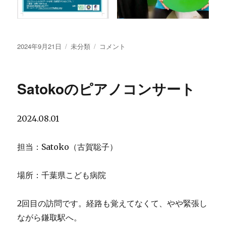
投
2024年9月21日
カ
未分類
Satoko
コメント
稿
テ
の
日:
ゴ
ピ
リ
ア
Satokoのピアノコンサート
ー
ノ
コ
ン
2024.08.01
サ
ー
ト
担当：Satoko（古賀聡子）
に
場所：千葉県こども病院
2回目の訪問です。経路も覚えてなくて、やや緊張し
ながら鎌取駅へ。