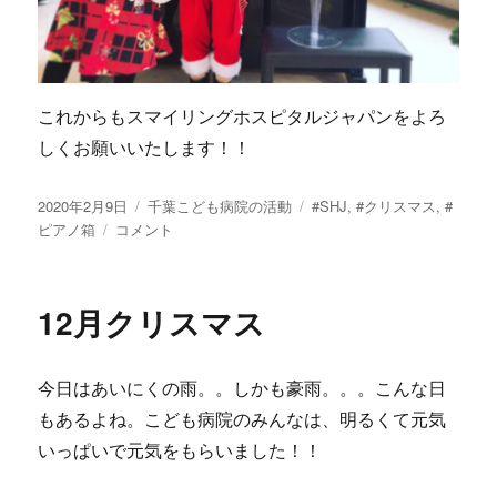
これからもスマイリングホスピタルジャパンをよろ
しくお願いいたします！！
投
2020年2月9日
カ
千葉こども病院の活動
タ
#SHJ
,
#クリスマス
,
#
稿
ピアノ箱
12
コメント
テ
グ
日:
月
ゴ
の
リ
ロ
ー
12月クリスマス
ビ
ー
コ
今日はあいにくの雨。。しかも豪雨。。。こんな日
ン
サ
もあるよね。こども病院のみんなは、明るくて元気
ー
いっぱいで元気をもらいました！！
ト
に